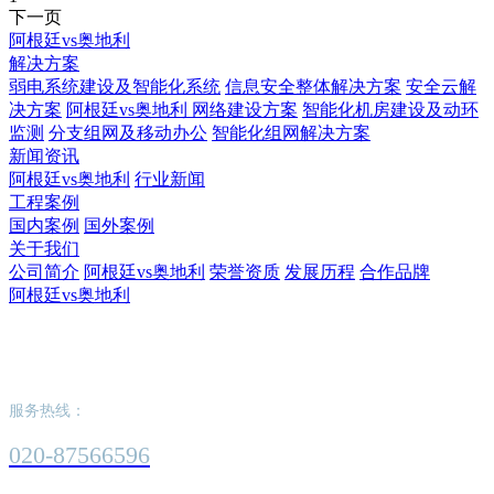
下一页
阿根廷vs奥地利
解决方案
弱电系统建设及智能化系统
信息安全整体解决方案
安全云解
决方案
阿根廷vs奥地利 网络建设方案
智能化机房建设及动环
监测
分支组网及移动办公
智能化组网解决方案
新闻资讯
阿根廷vs奥地利
行业新闻
工程案例
国内案例
国外案例
关于我们
公司简介
阿根廷vs奥地利
荣誉资质
发展历程
合作品牌
阿根廷vs奥地利
阿根廷vs奥地利
服务热线：
020-87566596