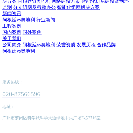
决方案
阿根廷vs奥地利 网络建设方案
智能化机房建设及动环
监测
分支组网及移动办公
智能化组网解决方案
新闻资讯
阿根廷vs奥地利
行业新闻
工程案例
国内案例
国外案例
关于我们
公司简介
阿根廷vs奥地利
荣誉资质
发展历程
合作品牌
阿根廷vs奥地利
阿根廷vs奥地利
服务热线：
020-87566596
地址：
广州市萝岗区科学城科学大道绿地中央广场E栋2716室
版权所有：阿根廷vs奥地利
SEO标签