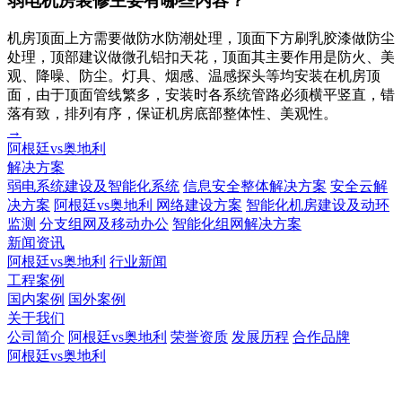
弱电机房装修主要有哪些内容？
机房顶面上方需要做防水防潮处理，顶面下方刷乳胶漆做防尘
处理，顶部建议做微孔铝扣天花，顶面其主要作用是防火、美
观、降噪、防尘。灯具、烟感、温感探头等均安装在机房顶
面，由于顶面管线繁多，安装时各系统管路必须横平竖直，错
落有致，排列有序，保证机房底部整体性、美观性。
→
阿根廷vs奥地利
解决方案
弱电系统建设及智能化系统
信息安全整体解决方案
安全云解
决方案
阿根廷vs奥地利 网络建设方案
智能化机房建设及动环
监测
分支组网及移动办公
智能化组网解决方案
新闻资讯
阿根廷vs奥地利
行业新闻
工程案例
国内案例
国外案例
关于我们
公司简介
阿根廷vs奥地利
荣誉资质
发展历程
合作品牌
阿根廷vs奥地利