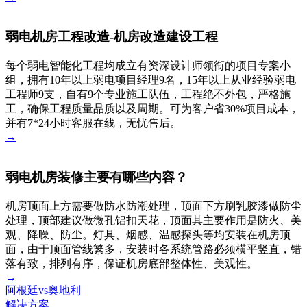
弱电机房工程改造-机房改造建设工程
每个弱电智能化工程均成立有资深设计师领衔的项目专案小
组，拥有10年以上弱电项目经理9名，15年以上从业经验弱电
工程师9支，自有9个专业施工队伍，工程绝不外包，严格施
工，确保工程质量品质以及周期。可为客户省30%项目成本，
并有7*24小时客服在线，无忧售后。
→
弱电机房装修主要有哪些内容？
机房顶面上方需要做防水防潮处理，顶面下方刷乳胶漆做防尘
处理，顶部建议做微孔铝扣天花，顶面其主要作用是防火、美
观、降噪、防尘。灯具、烟感、温感探头等均安装在机房顶
面，由于顶面管线繁多，安装时各系统管路必须横平竖直，错
落有致，排列有序，保证机房底部整体性、美观性。
→
阿根廷vs奥地利
解决方案